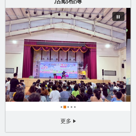
活動相簿
2026-06-29
「2026臺中市逍遙音樂町─...
20
更多