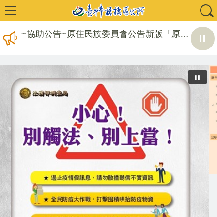
文化部「2027年文化部百大文化基地徵選獎勵簡章」歡迎相關團隊踴躍報名參選~
2026 SMART TAICHUNG智慧臺中論壇
臺中市政府115年度發放重陽節敬老禮金實施計畫
~協助公告~原住民族委員會公告新版「原住民族歲時祭儀放假日期」
協助宣傳~115年度成功鎮阿美族文化節暨傳統舞蹈競賽及族語推廣系列活動