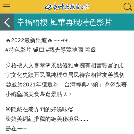
幸福梧棲 風華再現特色影片
🔥2022最新出爐🔥~~~👀
#特色影片 📽🎞 #觀光導覽地圖 🎏🎡
🎈梧棲人文薈萃🌹景點優雅🍁擁有相當豐富的廟
宇文化史蹟⛩民風純樸🌻居民待客相當友善親切
😊並於2021年獲選為「台灣經典小鎮」🎉💯跟著
小編💁嚐美食🍝逛景點🚶♂️
🎯隠藏在巷弄間的好滋味😍......
🎯媲美網紅推薦的絶美秘境🤩......
盡在~~~