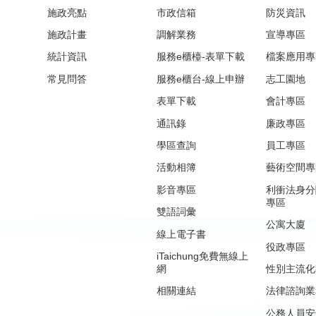
施政亮點
市政信箱
防災資訊
施政計畫
調解業務
宣導專區
統計資訊
服務e櫃檯-表單下載
檔案應用專
常見問答
服務e櫃台-線上申辦
志工園地
表單下載
會計專區
通訊錄
廉政專區
學區查詢
員工專區
活動相簿
藝術空間專
影音專區
利衝法身分
專區
雙語詞彙
公寓大廈
線上電子書
役政專區
iTaichung免費無線上
網
性別主流化
相關連結
法律諮詢業
公務人員安