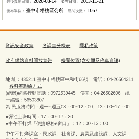
2020-08-14
2013-11-21
最後異動日期：
發布日期：
臺中市梧棲區公所
1057
發布單位：
點閱次數：
資訊安全政策
各課室分機表
隱私政策
政府網站資料開放宣告
機關位置(含交通及停車資訊)
地 址：435211 臺中市梧棲區中和街66號 電話：04-26564311
各科室聯絡方式
(總機)網路行動電話：0972539445 傳真：04-26582606 統
一編號：56503807
為 民服務時間：週一~週五08：00~12：00、13：00~17：00
●彈性上班時間：17：00~17：30
●中午不打烊「便捷服務e窗口」：12：00~13：00
中午不打烊課室：民政課、社會課、農業及建設課、人文課，