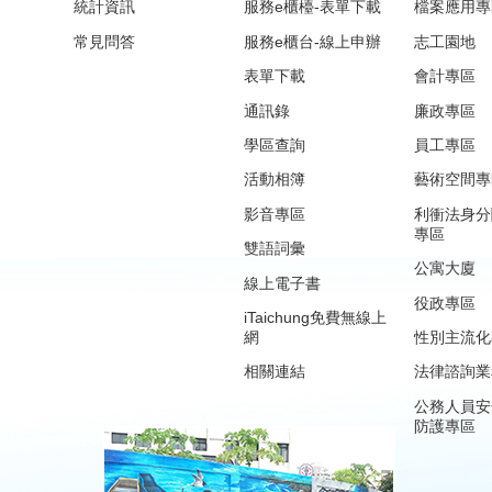
統計資訊
服務e櫃檯-表單下載
檔案應用專
常見問答
服務e櫃台-線上申辦
志工園地
表單下載
會計專區
通訊錄
廉政專區
學區查詢
員工專區
活動相簿
藝術空間專
影音專區
利衝法身分
專區
雙語詞彙
公寓大廈
線上電子書
役政專區
iTaichung免費無線上
網
性別主流化
相關連結
法律諮詢業
公務人員安
防護專區