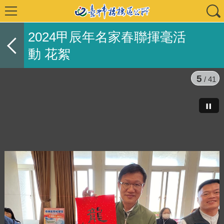
2024甲辰年名家春聯揮毫活
動 花絮
5
/ 41