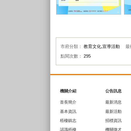
地方創生研習營–地方資源大解析活
地
動 (2)
動 
市府分類：
教育文化,宣導活動
最
點閱次數：
295
:::
機關介紹
公告訊息
首長簡介
最新消息
基本資訊
最新活動
梧棲鎮志
招標資訊
認識梧棲
機關徵才