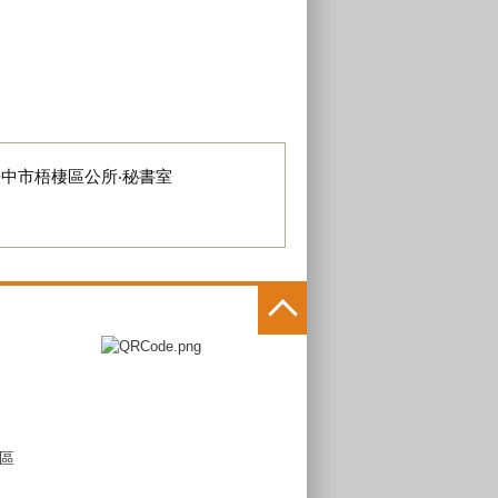
臺中市梧棲區公所‧秘書室
區