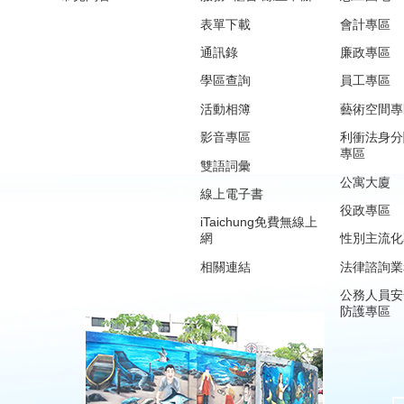
表單下載
會計專區
通訊錄
廉政專區
學區查詢
員工專區
活動相簿
藝術空間專
影音專區
利衝法身分
專區
雙語詞彙
公寓大廈
線上電子書
役政專區
iTaichung免費無線上
網
性別主流化
相關連結
法律諮詢業
公務人員安
防護專區