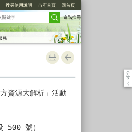
搜尋使用說明
市府首頁
回首頁
進階搜尋
服務
分
享
《
地方資源大解析」活動
500 號）