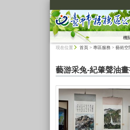
:::
機
:::
現在位置
首頁
>
專區服務
>
藝術空
藝游采兔-紀肇聲油