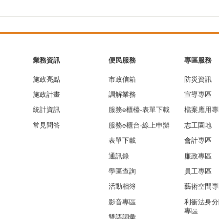
業務資訊
便民服務
專區服務
施政亮點
市政信箱
防災資訊
施政計畫
調解業務
宣導專區
統計資訊
服務e櫃檯-表單下載
檔案應用專
常見問答
服務e櫃台-線上申辦
志工園地
表單下載
會計專區
通訊錄
廉政專區
學區查詢
員工專區
活動相簿
藝術空間專
影音專區
利衝法身分
專區
雙語詞彙