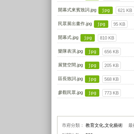
開幕式來賓致詞.jpg
jpg
621 KB
民眾展出畫作.jpg
jpg
95 KB
開幕式.jpg
jpg
810 KB
樂隊表演.jpg
jpg
656 KB
展覽空間.jpg
jpg
205 KB
區長致詞.jpg
jpg
568 KB
參觀民眾.jpg
jpg
773 KB
市府分類：
教育文化,文化藝術
最