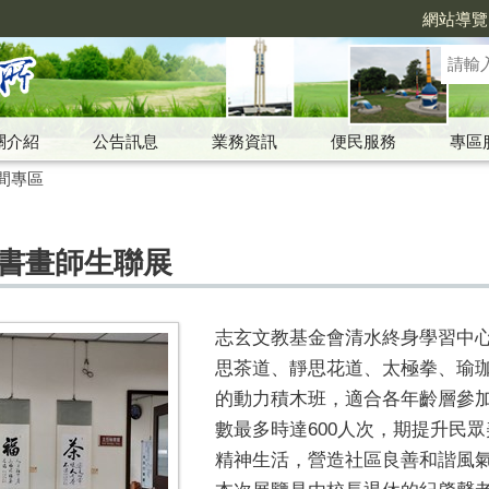
網站導覽
關介紹
公告訊息
業務資訊
便民服務
專區
間專區
畫書畫師生聯展
志玄文教基金會清水終身學習中
思茶道、靜思花道、太極拳、瑜
的動力積木班，適合各年齡層參加
數最多時達600人次，期提升民
精神生活，營造社區良善和諧風