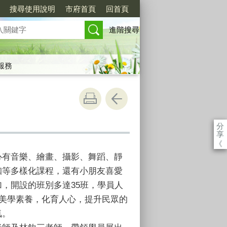
搜尋使用說明
市府首頁
回首頁
進階搜尋
服務
分
享
《
心有音樂、繪畫、攝影、舞蹈、靜
珈等多樣化課程，還有小朋友喜愛
，開設的班別多達35班，學員人
眾美學素養，化育人心，提升民眾的
氣。