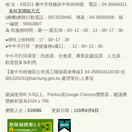
地 址：435211 臺中市梧棲區中和街66號 電話：04-26564311
各科室聯絡方式
(總機)網路行動電話：0972539445 傳真：04-26582606 統
一編號：56503807
為 民服務時間：週一~週五08：00~12：00、13：00~17：00
●彈性上班時間：17：00~17：30
●中午不打烊「便捷服務e窗口」：12：00~13：00
中午不打烊課室：民政課、社會課、農業及建設課、人文課，
歡迎您多加利用。
【臺中市梧棲區公所員工職場霸凌專線】04-26564311#230 信
箱
k220233@taichung.gov.tw
處理單位:人事室
建議使用IE 9.0以上、Firefox或Google Chrome瀏覽器，建議瀏
覽解析度為1024 x 768
瀏覽人次
519585
更新日期
115年8月6日